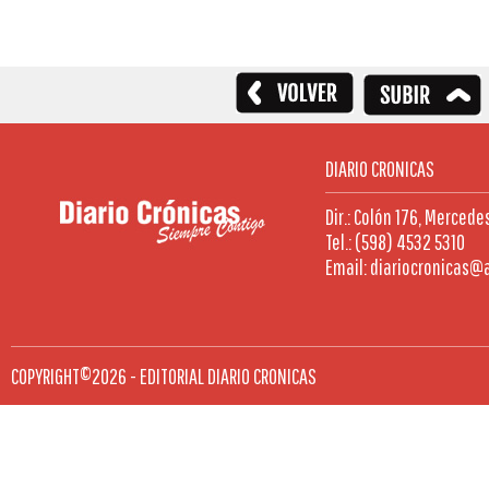
DIARIO CRONICAS
Dir.: Colón 176, Mercede
Tel.: (598) 4532 5310
Email: diariocronicas@
COPYRIGHT©2026 - EDITORIAL DIARIO CRONICAS