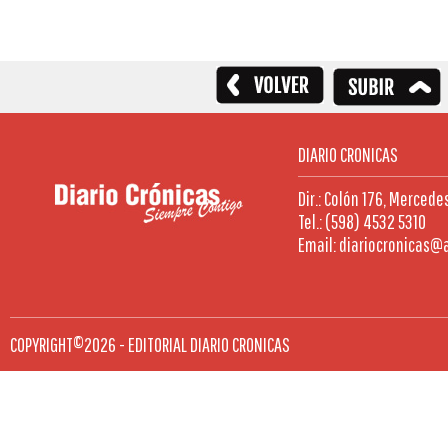
DIARIO CRONICAS
Dir.: Colón 176, Mercede
Tel.: (598) 4532 5310
Email: diariocronicas@
COPYRIGHT©2026 - EDITORIAL DIARIO CRONICAS