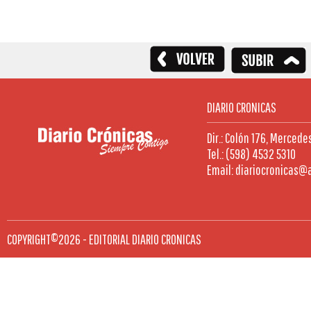
DIARIO CRONICAS
Dir.: Colón 176, Mercede
Tel.: (598) 4532 5310
Email: diariocronicas@
COPYRIGHT©2026 - EDITORIAL DIARIO CRONICAS