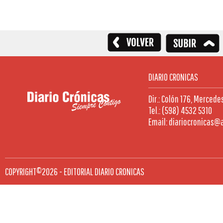
DIARIO CRONICAS
Dir.: Colón 176, Mercede
Tel.: (598) 4532 5310
Email: diariocronicas@
COPYRIGHT©2026 - EDITORIAL DIARIO CRONICAS