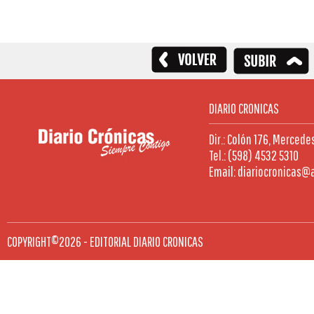
DIARIO CRONICAS
Dir.: Colón 176, Mercede
Tel.: (598) 4532 5310
Email: diariocronicas@
COPYRIGHT©2026 - EDITORIAL DIARIO CRONICAS