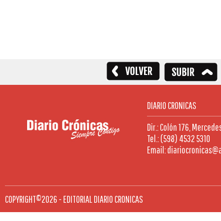
DIARIO CRONICAS
Dir.: Colón 176, Mercede
Tel.: (598) 4532 5310
Email: diariocronicas@
COPYRIGHT©2026 - EDITORIAL DIARIO CRONICAS