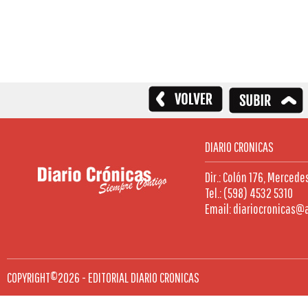
DIARIO CRONICAS
Dir.: Colón 176, Mercede
Tel.: (598) 4532 5310
Email: diariocronicas@
COPYRIGHT©2026 - EDITORIAL DIARIO CRONICAS