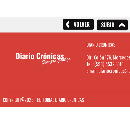
DIARIO CRONICAS
Dir.: Colón 176, Mercede
Tel.: (598) 4532 5310
Email: diariocronicas@
COPYRIGHT©2026 - EDITORIAL DIARIO CRONICAS