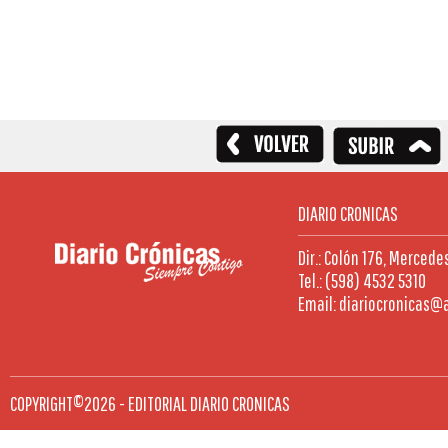
DIARIO CRONICAS
Dir.: Colón 176, Mercede
Tel.: (598) 4532 5310
Email: diariocronicas@
COPYRIGHT©2026 - EDITORIAL DIARIO CRONICAS