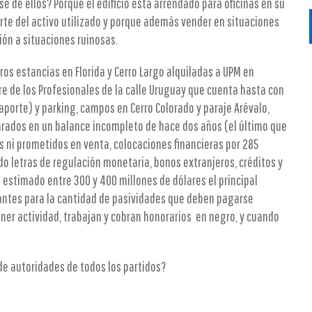
e de ellos? Porque el edificio está arrendado para oficinas en su
arte del activo utilizado y porque además vender en situaciones
ión a situaciones ruinosas.
ros estancias en Florida y Cerro Largo alquiladas a UPM en
rre de los Profesionales de la calle Uruguay que cuenta hasta con
 aporte) y parking, campos en Cerro Colorado y paraje Arévalo,
rados en un balance incompleto de hace dos años (el último que
 ni prometidos en venta, colocaciones financieras por 285
do letras de regulación monetaria, bonos extranjeros, créditos y
 estimado entre 300 y 400 millones de dólares el principal
ntes para la cantidad de pasividades que deben pagarse
er actividad, trabajan y cobran honorarios en negro, y cuando
 de autoridades de todos los partidos?