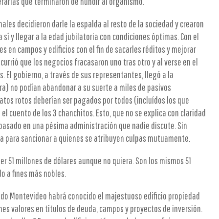
rarias que terminaron de hundir al organismo.
ales decidieron darle la espalda al resto de la sociedad y crearon
a sí y llegar a la edad jubilatoria con condiciones óptimas. Con el
es en campos y edificios con el fin de sacarles réditos y mejorar
currió que los negocios fracasaron uno tras otro y al verse en el
s. El gobierno, a través de sus representantes, llegó a la
ra) no podían abandonar a su suerte a miles de pasivos
atos rotos deberían ser pagados por todos (incluídos los que
el cuento de los 3 chanchitos. Esto, que no se explica con claridad
 basado en una pésima administración que nadie discute. Sin
 para sancionar a quienes se atribuyen culpas mutuamente.
er 51 millones de dólares aunque no quiera. Son los mismos 51
o a fines más nobles.
ado Montevideo habrá conocido el majestuoso edificio propiedad
es valores en títulos de deuda, campos y proyectos de inversión.