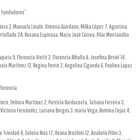
s Fundadores”.
Viera 2, Manuela Linale, Ximena Giordano, Milka López 7, Agustina
 Ortellado 24, Rosana Espinosa, Maria José Correa, Pilar Montandón
ata 9, Florencia Viotti 2, Florencia Ribolla 8, Josefina Birriel 14,
aia Martínez 12, Regina Ponte 2, Angelina Ciganda 6, Paulina Lapaz
ferencia.
mero, Debora Martínez 2, Patricia Bardacosta, Tatiana Ferreira 3,
, Victoria Fernández, Luciana Burgos 3, maría Vega, Romina Cejas 4,
Trinidad 4, Selena Ríos 17, Ileana Brochini 12, Anabela Pilón 3,