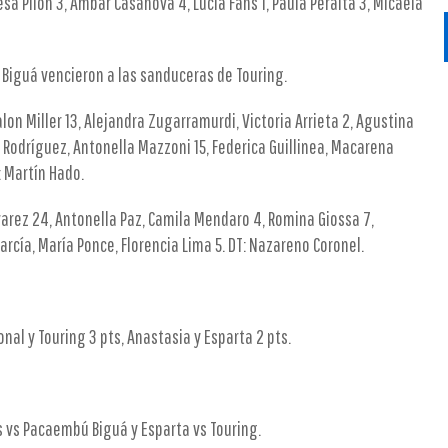
a Pilón 3, Ambar Casanova 4, Lucia Fans 1, Paula Peralta 3, Micaela
iguá vencieron a las sanduceras de Touring.
on Miller 13, Alejandra Zugarramurdi, Victoria Arrieta 2, Agustina
a Rodríguez, Antonella Mazzoni 15, Federica Guillinea, Macarena
: Martín Hado.
lvarez 24, Antonella Paz, Camila Mendaro 4, Romina Giossa 7,
García, María Ponce, Florencia Lima 5. DT: Nazareno Coronel.
al y Touring 3 pts, Anastasia y Esparta 2 pts.
s vs Pacaembú Biguá y Esparta vs Touring.