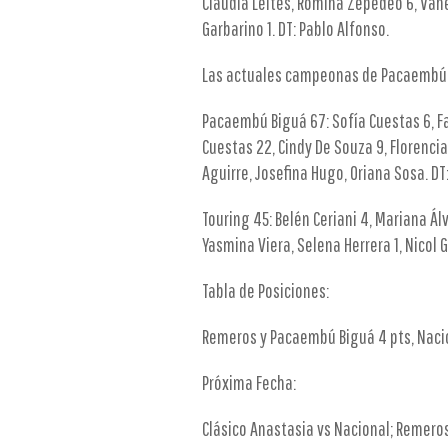
Claudia Leites, Romina Zepedeo 6, Vanes
Garbarino 1. DT: Pablo Alfonso.
Las actuales campeonas de Pacaembú B
Pacaembú Biguá 67: Sofía Cuestas 6, Fal
Cuestas 22, Cindy De Souza 9, Florenci
Aguirre, Josefina Hugo, Oriana Sosa. DT
Touring 45: Belén Ceriani 4, Mariana Á
Yasmina Viera, Selena Herrera 1, Nicol 
Tabla de Posiciones:
Remeros y Pacaembú Biguá 4 pts, Nacion
Próxima Fecha:
Clásico Anastasia vs Nacional; Remero