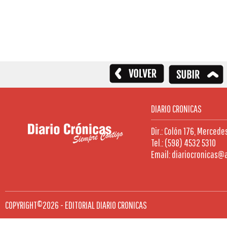
DIARIO CRONICAS
Dir.: Colón 176, Mercede
Tel.: (598) 4532 5310
Email: diariocronicas@
COPYRIGHT©2026 - EDITORIAL DIARIO CRONICAS