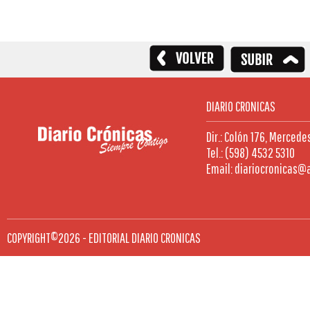
DIARIO CRONICAS
Dir.: Colón 176, Mercede
Tel.: (598) 4532 5310
Email: diariocronicas@
COPYRIGHT©2026 - EDITORIAL DIARIO CRONICAS