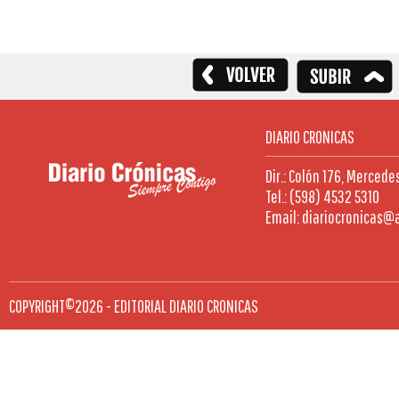
DIARIO CRONICAS
Dir.: Colón 176, Mercede
Tel.: (598) 4532 5310
Email: diariocronicas@
COPYRIGHT©2026 - EDITORIAL DIARIO CRONICAS