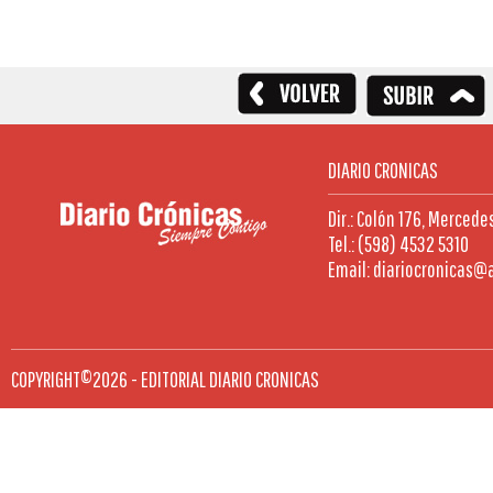
DIARIO CRONICAS
Dir.: Colón 176, Mercede
Tel.: (598) 4532 5310
Email: diariocronicas@
COPYRIGHT©2026 - EDITORIAL DIARIO CRONICAS