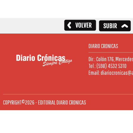
DIARIO CRONICAS
Dir.: Colón 176, Mercede
Tel.: (598) 4532 5310
Email: diariocronicas@
COPYRIGHT©2026 - EDITORIAL DIARIO CRONICAS