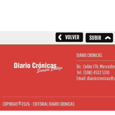
DIARIO CRONICAS
Dir.: Colón 176, Mercede
Tel.: (598) 4532 5310
Email: diariocronicas@
COPYRIGHT©2026 - EDITORIAL DIARIO CRONICAS