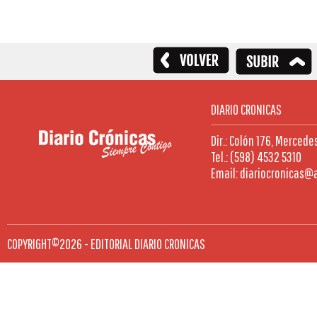
DIARIO CRONICAS
Dir.: Colón 176, Mercede
Tel.: (598) 4532 5310
Email: diariocronicas@
COPYRIGHT©2026 - EDITORIAL DIARIO CRONICAS