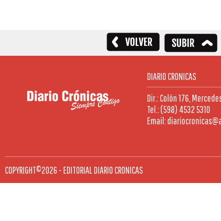
DIARIO CRONICAS
Dir.: Colón 176, Mercede
Tel.: (598) 4532 5310
Email: diariocronicas@
COPYRIGHT©2026 - EDITORIAL DIARIO CRONICAS