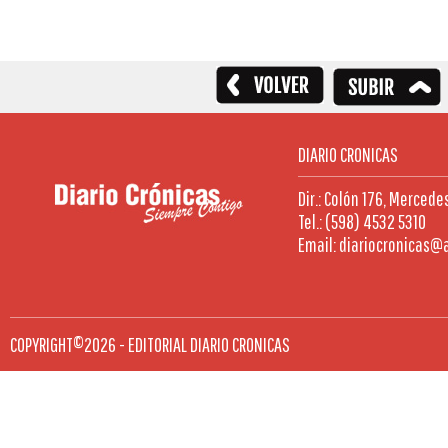
DIARIO CRONICAS
Dir.: Colón 176, Mercede
Tel.: (598) 4532 5310
Email: diariocronicas@
COPYRIGHT©2026 - EDITORIAL DIARIO CRONICAS