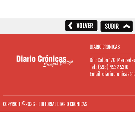
DIARIO CRONICAS
Dir.: Colón 176, Mercede
Tel.: (598) 4532 5310
Email: diariocronicas@
COPYRIGHT©2026 - EDITORIAL DIARIO CRONICAS