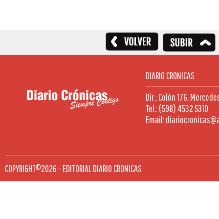
DIARIO CRONICAS
Dir.: Colón 176, Mercede
Tel.: (598) 4532 5310
Email: diariocronicas@
COPYRIGHT©2026 - EDITORIAL DIARIO CRONICAS