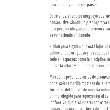
casi una religión en sus países.
Entre ellos, el equipo uruguayo que v
consecutiva, siendo un gran logro ya el
de a poco ha ido ganando terreno y ca
se va haciendo aficionado.
Si bien para alguien que está lejos de 
seleccionado uruguayo y los equipos to
todo en aspectos como la disciplina tác
está a la altura y equipara diferencia
Más aún a pesar que antes de arranca
por el color amarillo mostaza de la re
fortaleza del Celeste de nuestra indume
animal elegido para representar al sel
inofensivo, que al comparar con otros
Pumas en la Argentina, los Ikale Tahi 