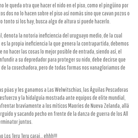
no le queda otra que hacer el nido en el piso, como el pingüino por
stos dos no lo hacen sobre el piso así nomás sino que cavan pozos o
o tonto si los hay, busca algo de altura si puede hacerlo.
l, denota la notoria ineficiencia del uruguayo medio, de la cual
es la propia ineficiencia la que genera la contrapartida, debemos
 no hacer las cosas lo mejor posible de entrada, siendo así, el
onfundir a su depredador para proteger su nido, debe decirse que
or de la cosechadora, pero de todas formas nos vanagloriamos de
as púas y les ganamos a Las Welwitschias, las Águilas Pescadoras
 esfuerzo y la hidalguía mostrada ante equipos de elite mundial,
nfrentar bravíamente a los míticos Maoríes de Nueva Zelanda, allá
erguido y sacando pecho en frente de la danza de guerra de los All
erminator juntos.
 Los Teru Teru caraj... ehhh!!!