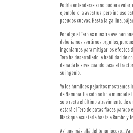
Podría entenderse si no pudiera volar, 
ejemplo, o la avestruz, pero incluso e
pseudos cuevas. Hasta la gallina, pájar
Por algo el Tero es nuestra ave naciona
deberíamos sentirnos orgullos, porque 
ingeniarnos para mitigar los efectos de
Tero ha desarrollado la habilidad de c
de nada le sirve cuando pasa el tract
su ingenio.
Ya los humildes pajaritos mostramos l
de Namibia. Ha sido noticia mundial el
solo resta el último atrevimiento de e
estará el Tero de patas flacas parado 
Black que asustaría hasta a Rambo y T
Así que más allá del tenor jocoso….Vamo