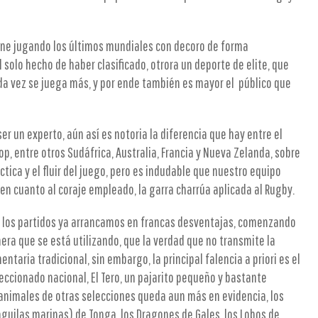
iene jugando los últimos mundiales con decoro de forma
 solo hecho de haber clasificado, otrora un deporte de elite, que
da vez se juega más, y por ende también es mayor el público que
ser un experto, aún así es notoria la diferencia que hay entre el
p, entre otros Sudáfrica, Australia, Francia y Nueva Zelanda, sobre
tica y el fluir del juego, pero es indudable que nuestro equipo
s en cuanto al coraje empleado, la garra charrúa aplicada al Rugby.
r los partidos ya arrancamos en francas desventajas, comenzando
mera que se está utilizando, que la verdad que no transmite la
ntaria tradicional, sin embargo, la principal falencia a priori es el
eccionado nacional, El Tero, un pajarito pequeño y bastante
 animales de otras selecciones queda aun más en evidencia, los
(águilas marinas) de Tonga, los Dragones de Gales, los Lobos de