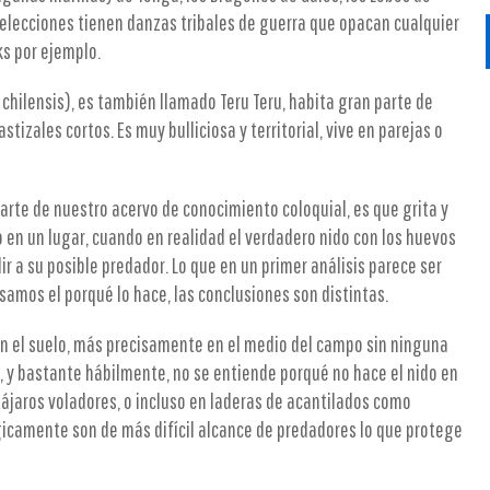
 selecciones tienen danzas tribales de guerra que opacan cualquier
ks por ejemplo.
 chilensis), es también llamado Teru Teru, habita gran parte de
tizales cortos. Es muy bulliciosa y territorial, vive en parejas o
parte de nuestro acervo de conocimiento coloquial, es que grita y
 en un lugar, cuando en realidad el verdadero nido con los huevos
r a su posible predador. Lo que en un primer análisis parece ser
samos el porqué lo hace, las conclusiones son distintas.
o en el suelo, más precisamente en el medio del campo sin ninguna
, y bastante hábilmente, no se entiende porqué no hace el nido en
pájaros voladores, o incluso en laderas de acantilados como
icamente son de más difícil alcance de predadores lo que protege