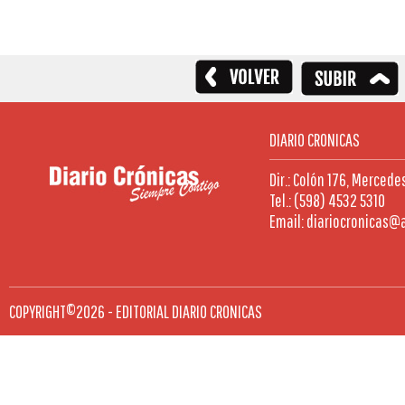
DIARIO CRONICAS
Dir.: Colón 176, Mercede
Tel.: (598) 4532 5310
Email: diariocronicas@
COPYRIGHT©2026 - EDITORIAL DIARIO CRONICAS