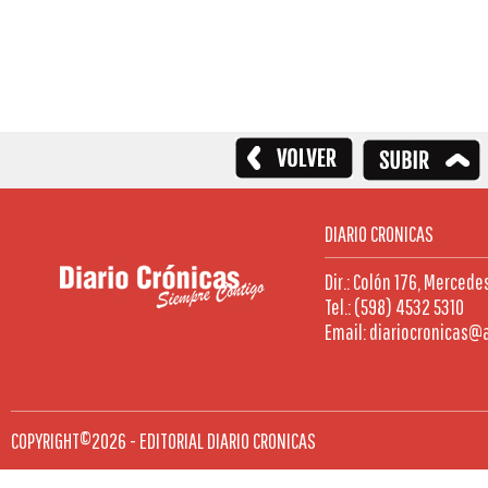
DIARIO CRONICAS
Dir.: Colón 176, Mercede
Tel.: (598) 4532 5310
Email: diariocronicas@
COPYRIGHT©2026 - EDITORIAL DIARIO CRONICAS