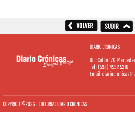
DIARIO CRONICAS
Dir.: Colón 176, Mercede
Tel.: (598) 4532 5310
Email: diariocronicas@
COPYRIGHT©2026 - EDITORIAL DIARIO CRONICAS