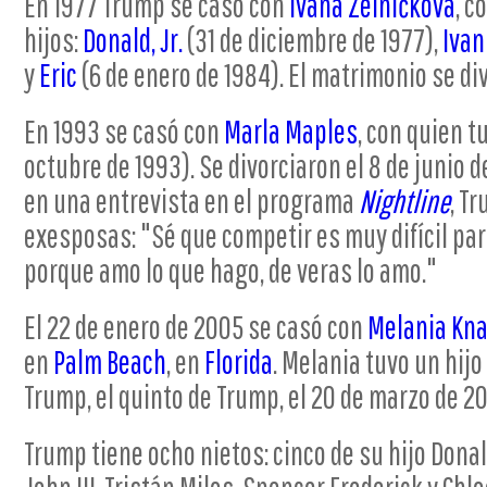
En 1977 Trump se casó con
Ivana Zelníčková
, c
hijos:
Donald, Jr.
(31 de diciembre de 1977),
Ivan
y
Eric
(6 de enero de 1984). El matrimonio se div
En 1993 se casó con
Marla Maples
, con quien tu
octubre de 1993). Se divorciaron el 8 de junio 
en una entrevista en el programa
Nightline
, T
exesposas: "Sé que competir es muy difícil par
porque amo lo que hago, de veras lo amo."
El 22 de enero de 2005 se casó con
Melania Kn
en
Palm Beach
, en
Florida
. Melania tuvo un hij
Trump, el quinto de Trump, el 20 de marzo de 2
Trump tiene ocho nietos: cinco de su hijo Donal