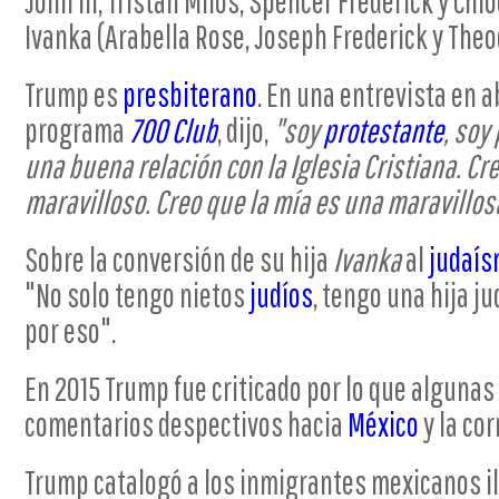
John III, Tristán Milos, Spencer Frederick y Chlo
Ivanka (Arabella Rose, Joseph Frederick y The
Trump es
presbiterano
. En una entrevista en ab
programa
700 Club
, dijo,
"soy
protestante
, soy
una buena relación con la Iglesia Cristiana. Cre
maravilloso. Creo que la mía es una maravillosa
Sobre la conversión de su hija
Ivanka
al
judaí
"No solo tengo nietos
judíos
, tengo una hija j
por eso".
En 2015 Trump fue criticado por lo que alguna
comentarios despectivos hacia
México
y la cor
Trump catalogó a los inmigrantes mexicanos i