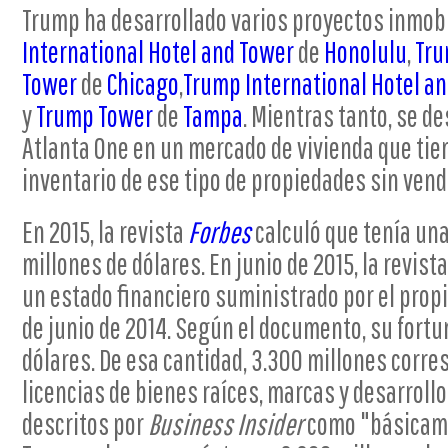
Trump ha desarrollado varios proyectos inmobi
International Hotel and Tower
de
Honolulu
,
Tru
Tower
de
Chicago
,
Trump International Hotel a
y
Trump Tower
de
Tampa
. Mientras tanto, se d
Atlanta One en un mercado de vivienda que ti
inventario de ese tipo de propiedades sin vend
En 2015, la revista
Forbes
calculó que tenía una
millones de dólares. En junio de 2015, la revist
un estado financiero suministrado por el propi
de junio de 2014. Según el documento, su fortu
dólares. De esa cantidad, 3.300 millones corr
licencias de bienes raíces, marcas y desarrol
descritos por
Business Insider
como "básicame