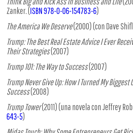
Think Big and Kick Ass in Business and Life
(200
Zanker. (
ISBN 978-0-06-154783-6
)
The America We Deserve
(2000) (con Dave Shifl
Trump: The Best Real Estate Advice I Ever Recei
Their Strategies
(2007)
Trump 101: The Way to Success
(2007)
Trump Never Give Up: How I Turned My Biggest 
Success
(2008)
Trump Tower
(2011) (una novela con Jeffrey Ro
643-5
)
Midas Touch: Why Some Entrepreneurs Get Ri