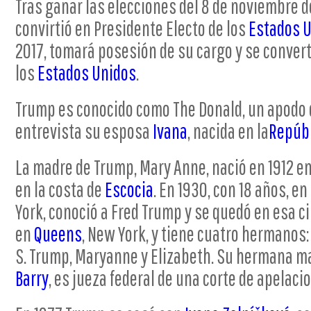
Tras ganar las elecciones del 8 de noviembre d
convirtió en Presidente Electo de los
Estados 
2017, tomará posesión de su cargo y se convert
los
Estados Unidos
.
Trump es conocido como The Donald, un apodo 
entrevista su esposa
Ivana
, nacida en la
Repúbl
La madre de Trump, Mary Anne, nació en 1912 e
en la costa de
Escocia
. En 1930, con 18 años, 
York, conoció a Fred Trump y se quedó en esa c
en
Queens
, New York, y tiene cuatro hermanos: F
S. Trump, Maryanne y Elizabeth. Su hermana m
Barry
, es jueza federal de una corte de apelaci