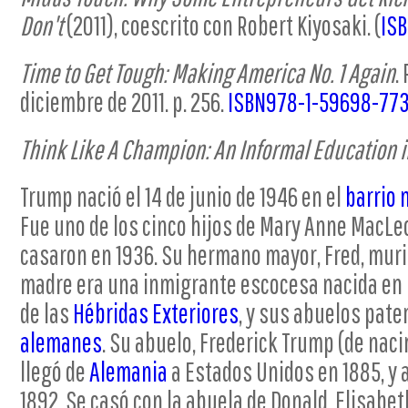
Don't
(2011), coescrito con Robert Kiyosaki. (
ISB
Time to Get Tough: Making America No. 1 Again
.
diciembre de 2011. p. 256.
ISBN
978-1-59698-77
Think Like A Champion: An Informal Education i
Trump nació el 14 de junio de 1946 en el
barrio
Fue uno de los cinco hijos de Mary Anne MacLe
casaron en 1936. Su hermano mayor, Fred, murió
madre era una inmigrante escocesa nacida en 
de las
Hébridas Exteriores
, y sus abuelos pat
alemanes
. Su abuelo, Frederick Trump (de nac
llegó de
Alemania
a Estados Unidos en 1885, y 
1892. Se casó con la abuela de Donald, Elisabet