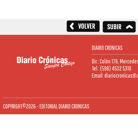
DIARIO CRONICAS
Dir.: Colón 176, Mercede
Tel.: (598) 4532 5310
Email: diariocronicas@
COPYRIGHT©2026 - EDITORIAL DIARIO CRONICAS