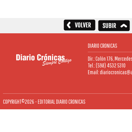
DIARIO CRONICAS
Dir.: Colón 176, Mercede
Tel.: (598) 4532 5310
Email: diariocronicas@
COPYRIGHT©2026 - EDITORIAL DIARIO CRONICAS