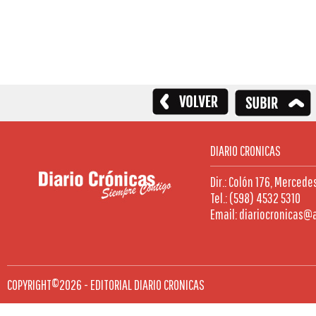
DIARIO CRONICAS
Dir.: Colón 176, Mercede
Tel.: (598) 4532 5310
Email: diariocronicas@
COPYRIGHT©2026 - EDITORIAL DIARIO CRONICAS