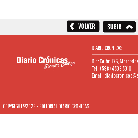
DIARIO CRONICAS
Dir.: Colón 176, Mercede
Tel.: (598) 4532 5310
Email: diariocronicas@
COPYRIGHT©2026 - EDITORIAL DIARIO CRONICAS