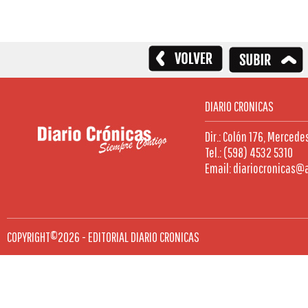
DIARIO CRONICAS
Dir.: Colón 176, Mercede
Tel.: (598) 4532 5310
Email: diariocronicas@
COPYRIGHT©2026 - EDITORIAL DIARIO CRONICAS