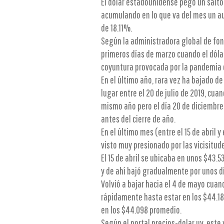
El dólar estadounidense pegó un salto
acumulando en lo que va del mes un au
de 18.11%.
Según la administradora global de fon
primeros días de marzo cuando el dóla
coyuntura provocada por la pandemia d
En el último año, rara vez ha bajado de
lugar entre el 20 de julio de 2019, cua
mismo año pero el día 20 de diciembre,
antes del cierre de año.
En el último mes (entre el 15 de abril y
visto muy presionado por las vicisitud
El 15 de abril se ubicaba en unos $43.53
y de ahí bajó gradualmente por unos dí
Volvió a bajar hacia el 4 de mayo cua
rápidamente hasta estar en los $44.18 
en los $44.098 promedio.
Según el portal precios-dolar.uy, este