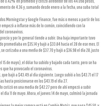
 de 0.42% en promedio y cotizó alrededor de los 44.098 pesos,
mento de 4.36 y, sumando desde enero a la fecha, una suba total
dos Morningstar y Google Finance, fue más o menos a partir de los
r empezó a inflarse más de lo común, coincidiendo con la
el coronavirus.
 precio y por lo general tiende a subir. Una baja importante tuvo
ndo promediaba en $35.14 y bajó a $33.84 hacia el 28 de ese mes. El
 se cotizaba a una media de $37.70 y bajó a $36.98 el día 28, justo
 el 15 de mayo), el dólar ha subido y bajado cada tanto, pero se ha
es que ha provocado el coronavirus.
, que bajó a $43.49 al día siguiente. Luego subió a los $43.71 el 17
as hasta posicionarse en los $43.19 el día 27.
ndo cotizó en una media de $42.27 pero de ahí empezó a subir
el día 11 de mayo. Ahora, el jueves 14 de mayo, culminó la jornada
 viernes la mejor compra está en Cambio Matriz, que paga $45.50, y