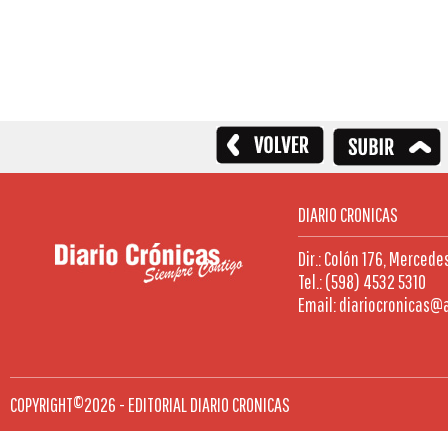
DIARIO CRONICAS
Dir.: Colón 176, Mercede
Tel.: (598) 4532 5310
Email: diariocronicas@
COPYRIGHT©2026 - EDITORIAL DIARIO CRONICAS