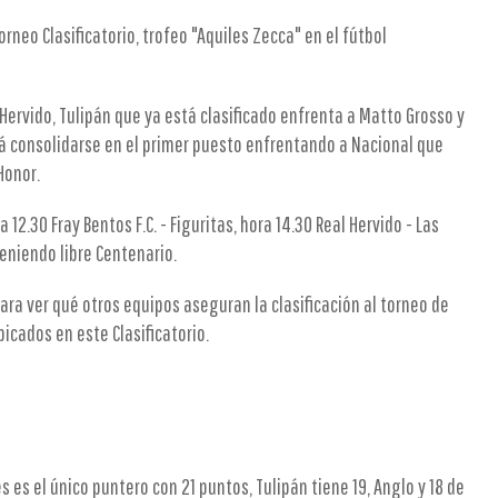
orneo Clasificatorio, trofeo "Aquiles Zecca" en el fútbol
 Hervido, Tulipán que ya está clasificado enfrenta a Matto Grosso y
cará consolidarse en el primer puesto enfrentando a Nacional que
Honor.
2.30 Fray Bentos F.C. - Figuritas, hora 14.30 Real Hervido - Las
teniendo libre Centenario.
ra ver qué otros equipos aseguran la clasificación al torneo de
icados en este Clasificatorio.
s es el único puntero con 21 puntos, Tulipán tiene 19, Anglo y 18 de