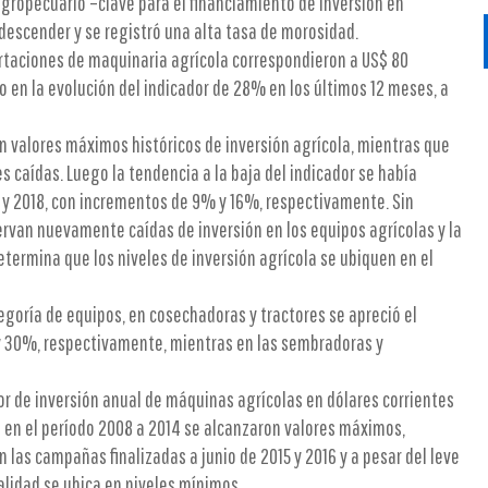
agropecuario –clave para el financiamiento de inversión en
 descender y se registró una alta tasa de morosidad.
ortaciones de maquinaria agrícola correspondieron a US$ 80
 en la evolución del indicador de 28% en los últimos 12 meses, a
n valores máximos históricos de inversión agrícola, mientras que
es caídas. Luego la tendencia a la baja del indicador se había
y 2018, con incrementos de 9% y 16%, respectivamente. Sin
van nuevamente caídas de inversión en los equipos agrícolas y la
determina que los niveles de inversión agrícola se ubiquen en el
egoría de equipos, en cosechadoras y tractores se apreció el
y 30%, respectivamente, mientras en las sembradoras y
dor de inversión anual de máquinas agrícolas en dólares corrientes
e en el período 2008 a 2014 se alcanzaron valores máximos,
as campañas finalizadas a junio de 2015 y 2016 y a pesar del leve
alidad se ubica en niveles mínimos.