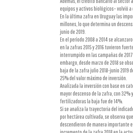
Además, el crédito bancario al sector 
equipos y activos biológicos– volvió a
En la última zafra en Uruguay las imp
millones, lo que determina un descenso
junio de 2019.
En el período 2008 a 2014 se alcanzaro
en la zafras 2015 y 2016 tuvieron fuert
interrumpido en las campañas de 2017 
embargo, desde marzo de 2018 se obser
baja de la zafra julio 2018-junio 2019 
25% del valor máximo de inversión.
Analizada la inversión con base en cat
mayor descenso de la zafra, con 32% 
fertilizadoras la baja fue de 14%.
Si se analiza la trayectoria del indica
por hectárea cultivada, se observa qu
descendieron de manera importante en l
incremento de la zafra 2018 en la actu