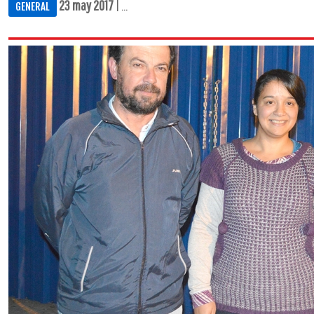
23 may 2017
| ...
GENERAL