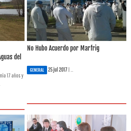
No Hubo Acuerdo por Marfrig
Aguas del
25 jul 2017
| ...
GENERAL
nía 17 años y
.