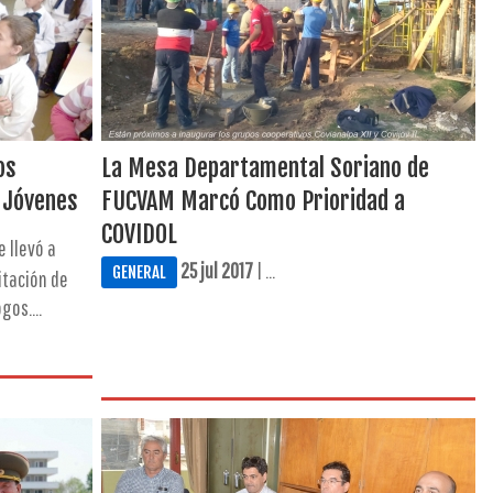
os
La Mesa Departamental Soriano de
 Jóvenes
FUCVAM Marcó Como Prioridad a
COVIDOL
e llevó a
25 jul 2017
| ...
GENERAL
itación de
os....