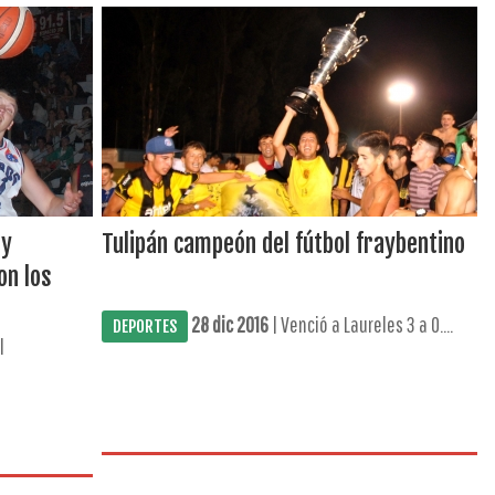
 y
Tulipán campeón del fútbol fraybentino
on los
28 dic 2016
| Venció a Laureles 3 a 0....
DEPORTES
l