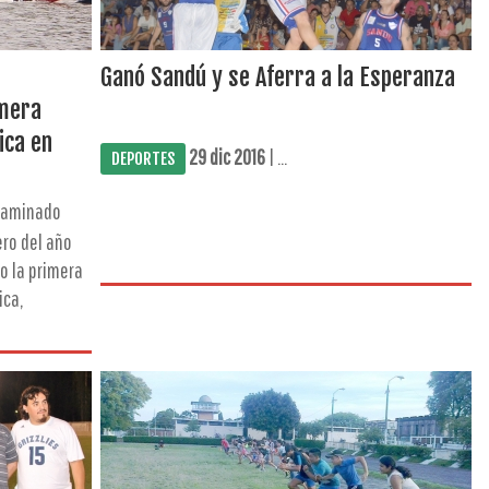
Ganó Sandú y se Aferra a la Esperanza
imera
ica en
29 dic 2016
| ...
DEPORTES
caminado
ero del año
o la primera
ica,