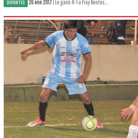
26 ene 2017
| Le ganó 4-1 a Fray Bentos....
DEPORTES