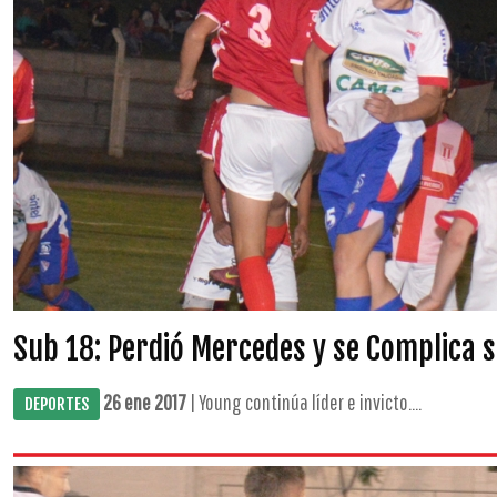
Sub 18: Perdió Mercedes y se Complica 
26 ene 2017
| Young continúa líder e invicto....
DEPORTES