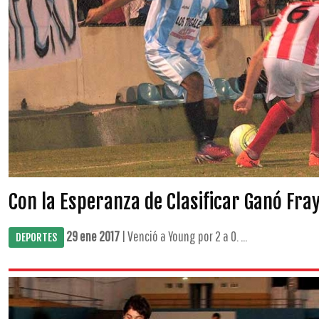
Con la Esperanza de Clasificar Ganó Fra
29 ene 2017
| Venció a Young por 2 a 0. ...
DEPORTES