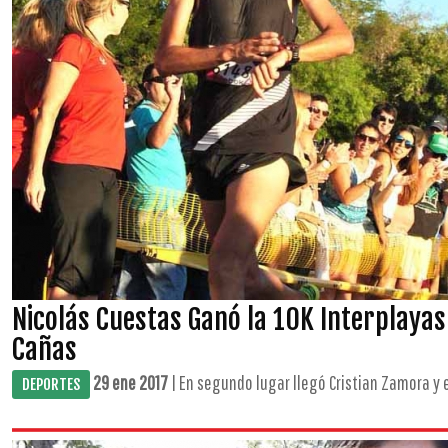
Nicolás Cuestas Ganó la 10K Interplayas
Cañas
29 ene 2017
| En segundo lugar llegó Cristian Zamora y en
DEPORTES