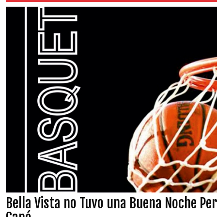
Bella Vista no Tuvo una Buena Noche Pe