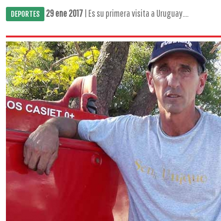
29 ene 2017
| Es su primera visita a Uruguay....
DEPORTES