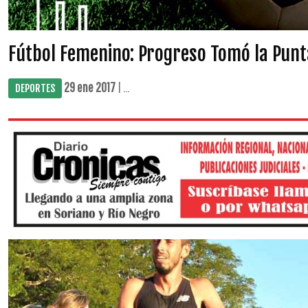
Fútbol Femenino: Progreso Tomó la Punt
29 ene 2017
| ...
DEPORTES