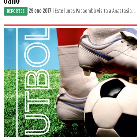
Ganó
29 ene 2017
| Este lunes Pacaembú visita a Anastasia. ...
DEPORTES