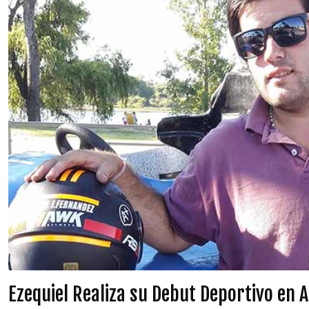
Ezequiel Realiza su Debut Deportivo en 