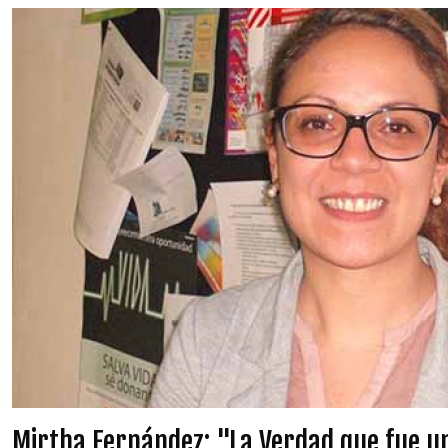
Mirtha Fernández: "La Verdad que fue 