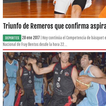
Triunfo de Remeros que confirma aspir
28 ene 2017
| Hoy continúa el Competencia de básquet en
DEPORTES
Nacional de Fray Bentos desde la hora 22....