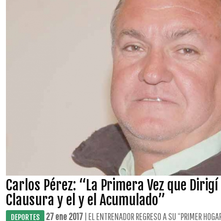
Carlos Pérez: “La Primera Vez que Dirig
Clausura y el y el Acumulado”
27 ene 2017
| EL ENTRENADOR REGRESO A SU “PRIMER HOGAR”
DEPORTES