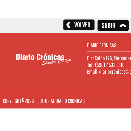
DIARIO CRONICAS
Dir.: Colón 176, Mercede
Tel.: (598) 4532 5310
Email: diariocronicas@
COPYRIGHT©2026 - EDITORIAL DIARIO CRONICAS