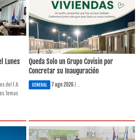
el Lunes
Queda Solo un Grupo Covisin por
Concretar su Inauguración
es del F.A.
7 ago 2026
| ...
GENERAL
los Temas