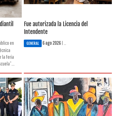
diantil
Fue autorizada la Licencia del
Intendente
úblico en
6 ago 2026
| ...
GENERAL
Técnica
 la Feria
uela”....